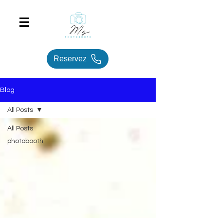
Reservez
Blog
All Posts
All Posts
photobooth