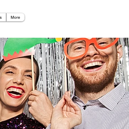
s
More