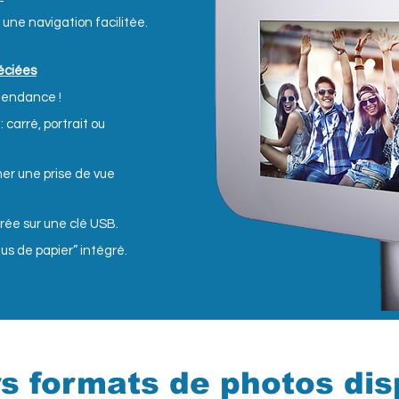
 une navigation facilitée.
réciées
 tendance !
 carré, portrait ou
mer une prise de vue
rée sur une clé USB.
us de papier” intégré.
rs formats de photos dis