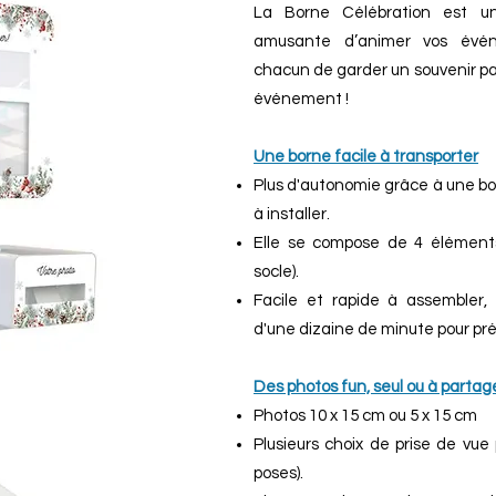
La Borne Célébration est un
amusante d’animer vos évén
chacun de garder un souvenir pa
événement !
Une borne facile à transporter
Plus d'autonomie grâce à une bor
à installer.
Elle se compose de 4 éléments 
socle).
Facile et rapide à assembler, 
d'une dizaine de minute pour pré
Des photos fun, seul ou à partage
Photos 10 x 15 cm ou 5 x 15 cm
Plusieurs choix de prise de vue p
poses).