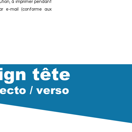
ution, à imprimer pendant
ar e-mail (conforme aux
ign tête
recto / verso